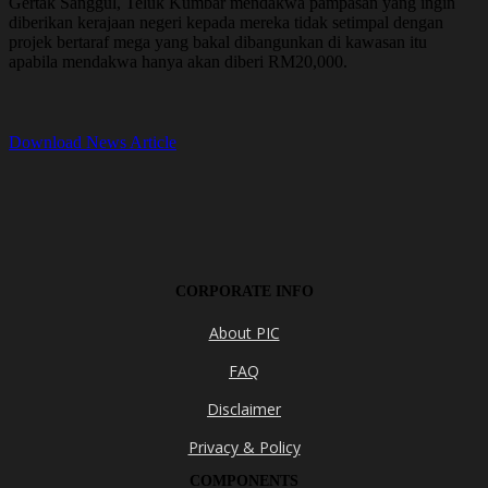
Gertak Sanggul, Teluk Kumbar mendakwa pampasan yang ingin
diberikan kerajaan negeri kepada mereka tidak setimpal dengan
projek bertaraf mega yang bakal dibangunkan di kawasan itu
apabila mendakwa hanya akan diberi RM20,000.
Download News Article
CORPORATE INFO
About PIC
FAQ
Disclaimer
Privacy & Policy
COMPONENTS