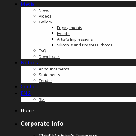
Media
News
Videos
Gallery
Engagements
Events
Artist’s Impressions
Silicon Island Progress Photos
FAQ
Downloads
Notices
Announcements
Statements
Tender
Contact
ENG
BM
Home
Corporate Info