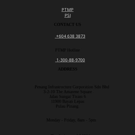
PTMP
PSI
CONTACT US
+604 638 3873
PTMP Hotline
1-300-88-9700
ADDRESS
Penang Infrastructure Corporation Sdn Bhd
3-2-10 The Amarene Square
Jalan Sungai Tiram 6
11900 Bayan Lepas
Pulau Pinang.
Monday - Friday, 8am - 5pm