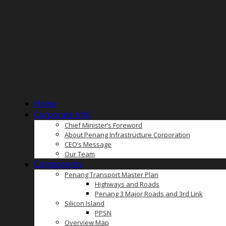
Home
Corporate Info
Chief Minister’s Foreword
About Penang Infrastructure Corporation
CEO’s Message
Our Team
Components
Penang Transport Master Plan
Highways and Roads
Penang 3 Major Roads and 3rd Link
Silicon Island
PPSN
Overview Map