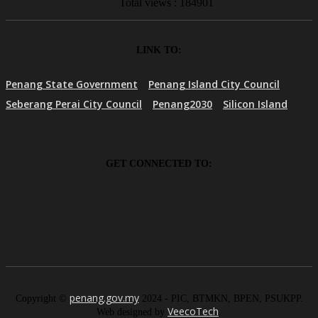
Total views : 184901
LINK TO:
Penang State Government
Penang Island City Council
Seberang Perai City Council
Penang2030
Silicon Island
GET CONNECTED TO:
penang.gov.my
Copyright ©
2024 - PIC, BTMKN, BPEN, PSUKPP.
VeecoTech
Web designed by
.