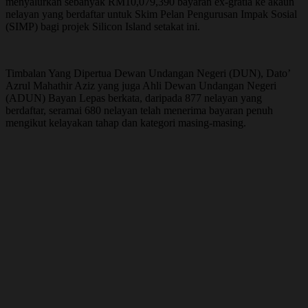
menyalurkan sebanyak RM10,079,390 bayaran ex-gratia ke akaun
nelayan yang berdaftar untuk Skim Pelan Pengurusan Impak Sosial
(SIMP) bagi projek Silicon Island setakat ini.
Timbalan Yang Dipertua Dewan Undangan Negeri (DUN), Dato’
Azrul Mahathir Aziz yang juga Ahli Dewan Undangan Negeri
(ADUN) Bayan Lepas berkata, daripada 877 nelayan yang
berdaftar, seramai 680 nelayan telah menerima bayaran penuh
mengikut kelayakan tahap dan kategori masing-masing.