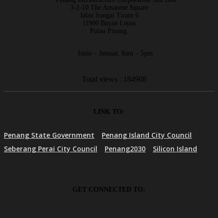
3-2-10 The Amarene Square
Jalan Sungai Tiram 6
11900 Bayan Lepas
Pulau Pinang.
Isnin – Jumaat, 8am – 5pm
Total views : 184908
LINK TO:
Penang State Government
Penang Island City Council
Seberang Perai City Council
Penang2030
Silicon Island
GET CONNECTED TO: