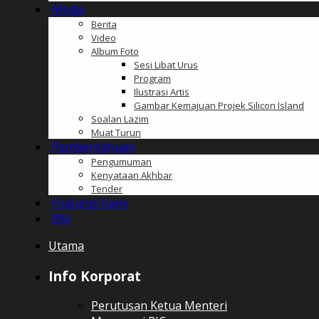
Media
Berita
Video
Album Foto
Sesi Libat Urus
Program
Ilustrasi Artis
Gambar Kemajuan Projek Silicon Island
Soalan Lazim
Muat Turun
Pemberitahuan
Pengumuman
Kenyataan Akhbar
Tender
Hubungi Kami
BM
Utama
Info Korporat
Perutusan Ketua Menteri