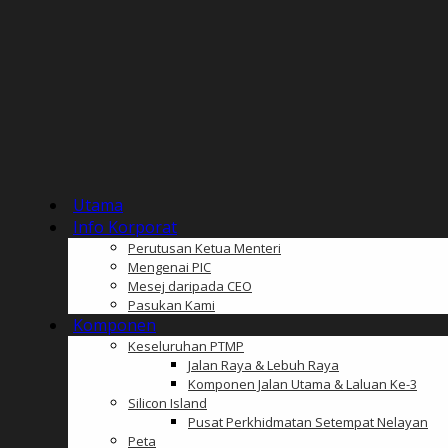
Utama
Info Korporat
Perutusan Ketua Menteri
Mengenai PIC
Mesej daripada CEO
Pasukan Kami
Komponen
Keseluruhan PTMP
Jalan Raya & Lebuh Raya
Komponen Jalan Utama & Laluan Ke-3
Silicon Island
Pusat Perkhidmatan Setempat Nelayan
Peta