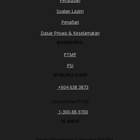
Perutusan
Soalan Lazim
Penafian
Dasar Privasi & Keselamatan
KOMPONEN
PTMP
PSI
HUBUNGI KAMI
+604 638 3873
Talian Hotline PTMP
1-300-88-9700
ALAMAT
Penang Infrastructure Corporation Sdn Bhd