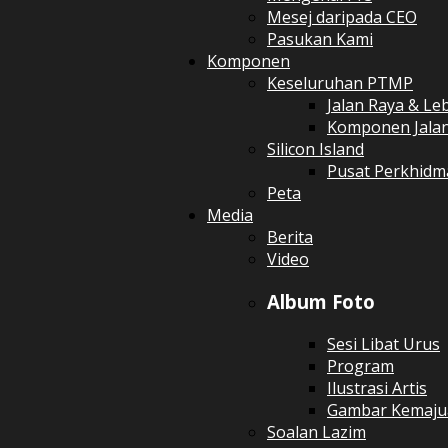
Mesej daripada CEO
Pasukan Kami
Komponen
Keseluruhan PTMP
Jalan Raya & Le
Komponen Jalan
Silicon Island
Pusat Perkhidm
Peta
Media
Berita
Video
Album Foto
Sesi Libat Urus
Program
Ilustrasi Artis
Gambar Kemajuan
Soalan Lazim