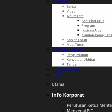
Media
Berita
Video
Album Foto
Sesi Libat Urus
Program
Ilustrasi Artis
Gambar Kemajuan Pr
Soalan Lazim
Muat Turun
Pemberitahuan
Pengumuman
Kenyataan Akhbar
Tender
Hubungi Kami
BM
Utama
Info Korporat
Perutusan Ketua Mente
Mengenai PIC