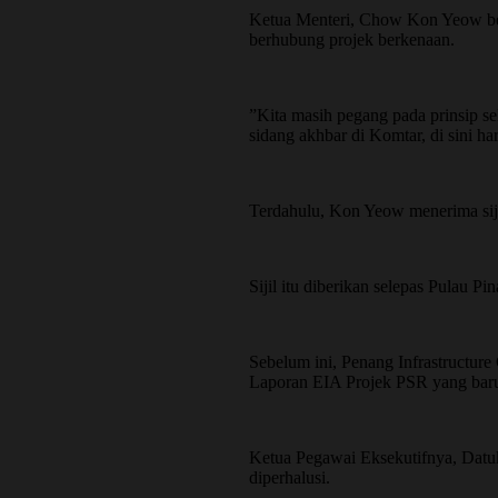
Ketua Menteri, Chow Kon Yeow berk
berhubung projek berkenaan.
”Kita masih pegang pada prinsip se
sidang akhbar di Komtar, di sini hari
Terdahulu, Kon Yeow menerima sij
Sijil itu diberikan selepas Pulau
Sebelum ini, Penang Infrastructu
Laporan EIA Projek PSR yang baru
Ketua Pegawai Eksekutifnya, Datuk 
diperhalusi.