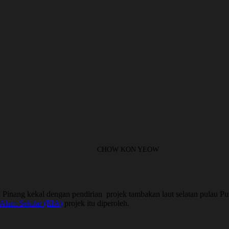
CHOW KON YEOW
ng kekal dengan pendirian projek tambakan laut selatan pulau Pul
Alam Sekitar (EIA)
projek itu diperoleh.