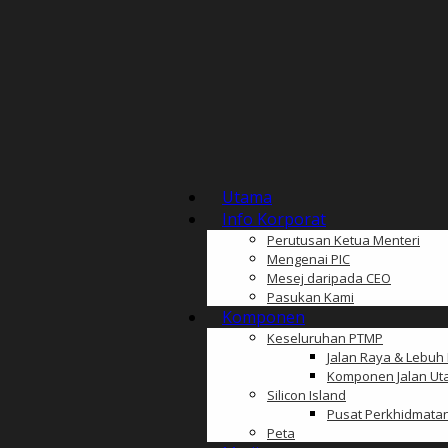
Utama
Info Korporat
Perutusan Ketua Menteri
Mengenai PIC
Mesej daripada CEO
Pasukan Kami
Komponen
Keseluruhan PTMP
Jalan Raya & Lebuh
Komponen Jalan Ut
Silicon Island
Pusat Perkhidmata
Peta