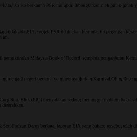
ata, isu-isu berkaitan PSR mungkin dibangkitkan oleh pihak-pihak y
lagi tidak ada EIA, projek PSR tidak akan bermula, itu pegangan kera
 ini.
il pengiktirafan Malaysia Book of Record sempena penganjuran Karni
 Pinang menjadi negeri pertama yang menganjurkan Karnival Olimpik se
re Corp Sdn. Bhd. (PIC) menyatakan sedang menunggu maklum balas Ja
 diserahkan.
Seri Farizan Darus berkata, laporan EIA yang baharu tersebut telah di